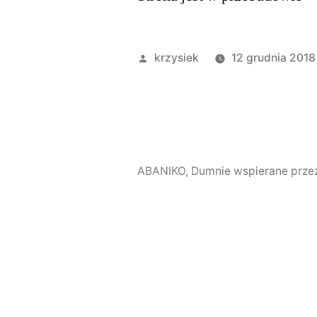
Opublikowany
krzysiek
12 grudnia 2018
przez
ABANIKO
,
Dumnie wspierane prze