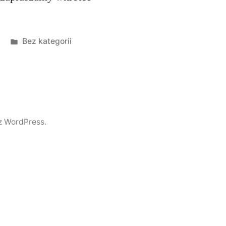
Opublikowano
Bez kategorii
w
z WordPress.