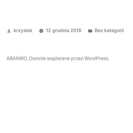
Opublikowany
Opublikowano
krzysiek
12 grudnia 2018
Bez kategorii
przez
w
ABANIKO
,
Dumnie wspierane przez WordPress.